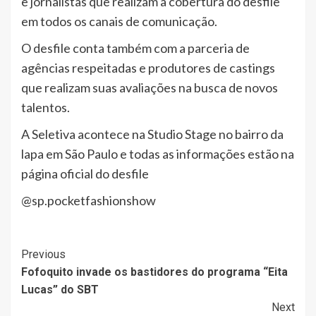
e jornalistas que realizam a cobertura do desfile
em todos os canais de comunicação.
O desfile conta também com a parceria de
agências respeitadas e produtores de castings
que realizam suas avaliações na busca de novos
talentos.
A Seletiva acontece na Studio Stage no bairro da
lapa em São Paulo e todas as informações estão na
página oficial do desfile
@sp.pocketfashionshow
Post
Previous
Fofoquito invade os bastidores do programa “Eita
Navigation
Lucas” do SBT
Next