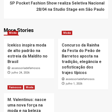
SP Pocket Fashion Show realiza Seletiva Nacional
28/04 na Studio Stage em São Paulo
More Stories
Moda
Moda
Icekiss inspira moda
Concurso da Rainha
de alto padrão na
da Festa do Peão de
estreia da Maldito no
Barretos aposta na
Brasil
tradição, elegância e
sofisticação dos
assessoriadefamosos
trajes típicos
julho 24, 2026
assessoriadefamosos
julho 1, 2026
Famosos
Moda
M. Valentinus: nasce
uma nova força na
moda e na beleza