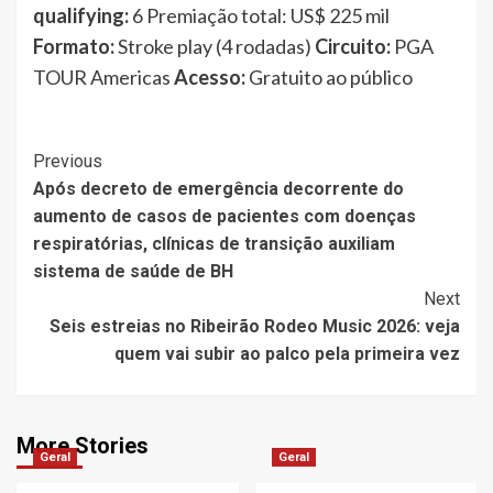
qualifying:
6 Premiação total: US$ 225 mil
Formato:
Stroke play (4 rodadas)
Circuito:
PGA
TOUR Americas
Acesso:
Gratuito ao público
Post
Previous
Após decreto de emergência decorrente do
Navigation
aumento de casos de pacientes com doenças
respiratórias, clínicas de transição auxiliam
sistema de saúde de BH
Next
Seis estreias no Ribeirão Rodeo Music 2026: veja
quem vai subir ao palco pela primeira vez
More Stories
Geral
Geral