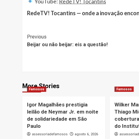
YouTube:
RedeTV! Tocantins
RedeTV! Tocantins — onde a inovação encontr
Post
Previous
Beijar ou não beijar: eis a questão!
Navigation
More Stories
Famosos
Famosos
Igor Magalhães prestigia
Wilker Ma
leilão de Neymar Jr. em noite
Thiago Mi
de solidariedade em São
cobertura
Paulo
do Instit
assessoriadefamosos
assessoria
agosto 6, 2026