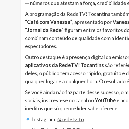
— números que atestam a força, credibilidade e
A programação da RedeTV! Tocantins também é
“Café com Vanessa”
, apresentado por
Vaness
“Jornal da Rede”
figuram entre os favoritos do
combinam conteúdo de qualidade com a identi
espectadores.
Outro destaque é a presença digital da emisso
aplicativos da RedeTV! Tocantins
são referên
deles, o público tem acesso rápido, gratuito e 
qualquer lugar e a qualquer hora. O resultado 
Se você ainda não faz parte desse sucesso, o 
sociais, inscreva-se no canal no
YouTube
e aco
inéditos que só quem é líder sabe oferecer.
Instagram:
@redetv_to