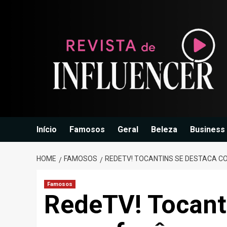
Skip
to
content
Início
Famosos
Geral
Beleza
Business
HOME
FAMOSOS
REDETV! TOCANTINS SE DESTACA C
Famosos
RedeTV! Tocant