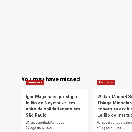
You may have missed
Famosos
Famosos
Igor Magalhães prestigia
Wilker Manoel S
leilão de Neymar Jr. em
Thiago Michelas
noite de solidariedade em
cobertura exclus
São Paulo
Leilão do Instit
assessoriadefamosos
assessoriadefamo
agosto 6, 2026
agosto 6, 2026