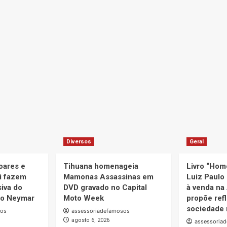
Diversos
Geral
oares e
Tihuana homenageia
Livro “Hom
i fazem
Mamonas Assassinas em
Luiz Paulo 
iva do
DVD gravado no Capital
à venda na
uto Neymar
Moto Week
propõe ref
sociedade 
sos
assessoriadefamosos
agosto 6, 2026
assessoria