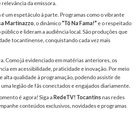
 relevância da emissora.
 um espetáculo à parte. Programas como o vibrante
a Martinazzo
, o dinâmico
“Tô Na Fama!”
e o respeitado
 público e lideram a audiência local. São produções que
dade tocantinense, conquistando cada vez mais
ra. Como já evidenciado em matérias anteriores, os
cia em acessibilidade, praticidade e inovação. Por meio
de alta qualidade à programação, podendo assistir de
é uma legião de fãs conectados e engajados diariamente.
momento é agora! Siga a
RedeTV! Tocantins
nas redes
mpanhe conteúdos exclusivos, novidades e programas