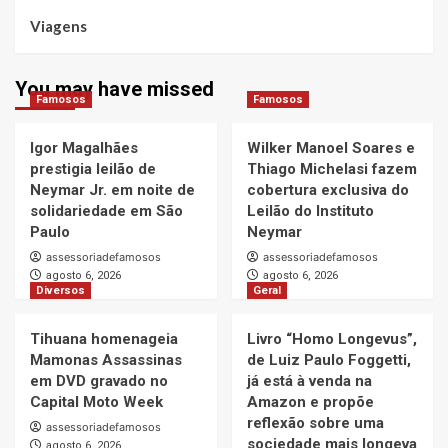
Viagens
You may have missed
Famosos
Famosos
Igor Magalhães
Wilker Manoel Soares e
prestigia leilão de
Thiago Michelasi fazem
Neymar Jr. em noite de
cobertura exclusiva do
solidariedade em São
Leilão do Instituto
Paulo
Neymar
assessoriadefamosos
assessoriadefamosos
agosto 6, 2026
agosto 6, 2026
Diversos
Geral
Tihuana homenageia
Livro “Homo Longevus”,
Mamonas Assassinas
de Luiz Paulo Foggetti,
em DVD gravado no
já está à venda na
Capital Moto Week
Amazon e propõe
reflexão sobre uma
assessoriadefamosos
sociedade mais longeva
agosto 6, 2026