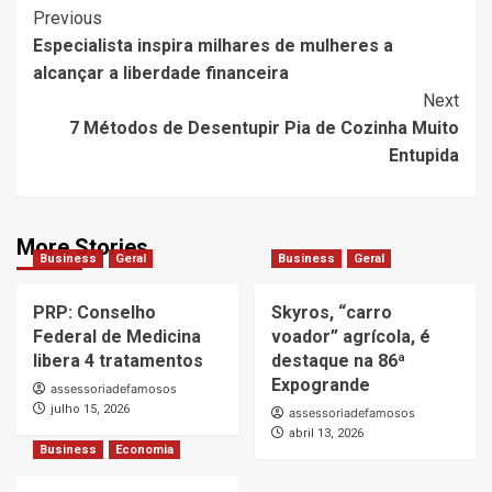
Post
Previous
Especialista inspira milhares de mulheres a
Navigation
alcançar a liberdade financeira
Next
7 Métodos de Desentupir Pia de Cozinha Muito
Entupida
More Stories
Business
Geral
Business
Geral
PRP: Conselho
Skyros, “carro
Federal de Medicina
voador” agrícola, é
libera 4 tratamentos
destaque na 86ª
Expogrande
assessoriadefamosos
julho 15, 2026
assessoriadefamosos
abril 13, 2026
Business
Economia