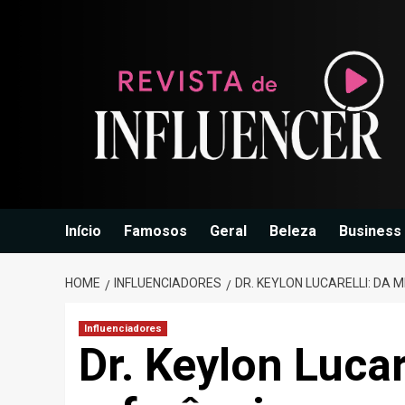
Skip
to
content
Início
Famosos
Geral
Beleza
Business
HOME
INFLUENCIADORES
DR. KEYLON LUCARELLI: DA 
Influenciadores
Dr. Keylon Lucar