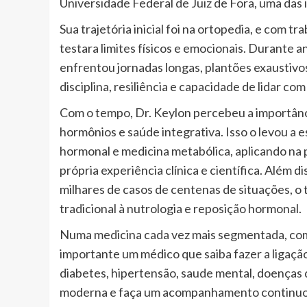
Universidade Federal de Juiz de Fora, uma das i
Sua trajetória inicial foi na ortopedia, e com 
testara limites físicos e emocionais. Durante a
enfrentou jornadas longas, plantões exaustivo
disciplina, resiliência e capacidade de lidar co
Com o tempo, Dr. Keylon percebeu a importân
hormônios e saúde integrativa. Isso o levou a 
hormonal e medicina metabólica, aplicando na 
própria experiência clínica e científica. Além 
milhares de casos de centenas de situações, o
tradicional à nutrologia e reposição hormonal.
Numa medicina cada vez mais segmentada, com m
importante um médico que saiba fazer a ligaçã
diabetes, hipertensão, saude mental, doenças 
moderna e faça um acompanhamento continuo e