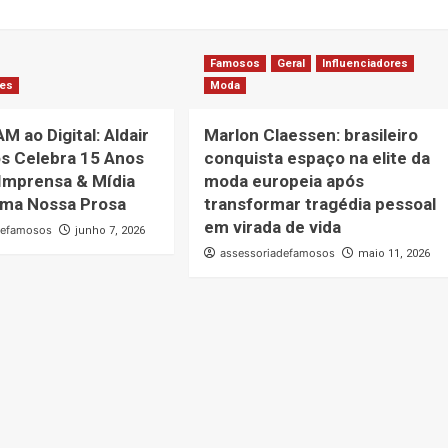
Famosos
Geral
Influenciadores
res
Moda
M ao Digital: Aldair
Marlon Claessen: brasileiro
s Celebra 15 Anos
conquista espaço na elite da
 Imprensa & Mídia
moda europeia após
ama Nossa Prosa
transformar tragédia pessoal
em virada de vida
defamosos
junho 7, 2026
assessoriadefamosos
maio 11, 2026