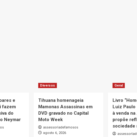
Diversos
Geral
oares e
Tihuana homenageia
Livro “Hom
i fazem
Mamonas Assassinas em
Luiz Paulo 
iva do
DVD gravado no Capital
à venda na
uto Neymar
Moto Week
propõe ref
sociedade 
sos
assessoriadefamosos
agosto 6, 2026
assessoria