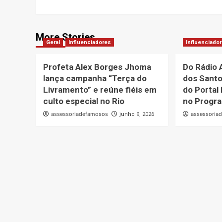
More Stories
Geral
Influenciadores
Influenciado
Profeta Alex Borges Jhoma
Do Rádio A
lança campanha “Terça do
dos Santo
Livramento” e reúne fiéis em
do Portal
culto especial no Rio
no Progr
assessoriadefamosos
assessoria
junho 9, 2026