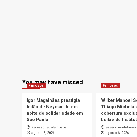
You may have missed
Famosos
Famosos
Igor Magalhães prestigia
Wilker Manoel S
leilão de Neymar Jr. em
Thiago Michelas
noite de solidariedade em
cobertura exclus
São Paulo
Leilão do Instit
assessoriadefamosos
assessoriadefamo
agosto 6, 2026
agosto 6, 2026