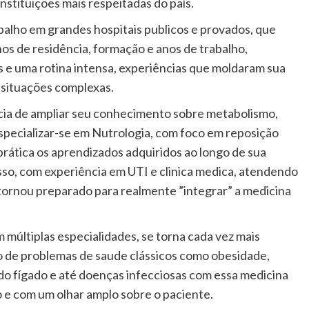
nstituições mais respeitadas do país.
trabalho em grandes hospitais publicos e provados, que
nos de residência, formação e anos de trabalho,
s e uma rotina intensa, experiências que moldaram sua
m situações complexas.
cia de ampliar seu conhecimento sobre metabolismo,
especializar-se em Nutrologia, com foco em reposição
prática os aprendizados adquiridos ao longo de sua
disso, com experiência em UTI e clinica medica, atendendo
 tornou preparado para realmente ”integrar” a medicina
últiplas especialidades, se torna cada vez mais
o de problemas de saude clássicos como obesidade,
do fígado e até doenças infecciosas com essa medicina
 com um olhar amplo sobre o paciente.