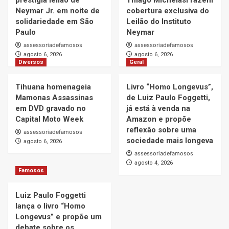
prestigia leilão de
Thiago Michelasi fazem
Neymar Jr. em noite de
cobertura exclusiva do
solidariedade em São
Leilão do Instituto
Paulo
Neymar
assessoriadefamosos
assessoriadefamosos
agosto 6, 2026
agosto 6, 2026
Diversos
Geral
Tihuana homenageia
Livro “Homo Longevus”,
Mamonas Assassinas
de Luiz Paulo Foggetti,
em DVD gravado no
já está à venda na
Capital Moto Week
Amazon e propõe
reflexão sobre uma
assessoriadefamosos
sociedade mais longeva
agosto 6, 2026
assessoriadefamosos
agosto 4, 2026
Famosos
Luiz Paulo Foggetti
lança o livro “Homo
Longevus” e propõe um
debate sobre os