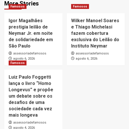
More Stories
Famosos
Famosos
Igor Magalhães
Wilker Manoel Soares
prestigia leilão de
e Thiago Michelasi
Neymar Jr. em noite
fazem cobertura
de solidariedade em
exclusiva do Leilão do
São Paulo
Instituto Neymar
assessoriadefamosos
assessoriadefamosos
agosto 6, 2026
agosto 6, 2026
Famosos
Luiz Paulo Foggetti
lança o livro “Homo
Longevus” e propõe
um debate sobre os
desafios de uma
sociedade cada vez
mais longeva
assessoriadefamosos
agosto 4, 2026