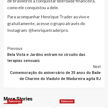
de brasileiros a conquistar liberdade financeira,
como ele conquistou a dele.
Para acompanhar Henrique Trader ao vivo e
gratuitamente, acesse o grupo através do
Instagram: @henriquetraderpro.
Post
Previous
Bela Vista e Jardins entram no circuito das
Navigation
terapias sensuais
Next
Comemoração do aniversário de 35 anos do Baile
de Charme do Viaduto de Madureira agita RJ
More Stories
Famosos
Famosos