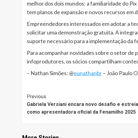
melhor dos dois mundos: a familiaridade do Pi
tem planos de expansão e novos recursos em 
Empreendedores interessados em adotar a tec
solicitar uma demonstração gratuita. A integra
suporte necessário para a implementação da f
Para acompanhar novidades sobre o setor de p
infoprodutores, os sócios compartilham conteú
– Nathan Simões: @
eunathanbr
– João Paulo Ol
Post
Previous
Gabriela Versiani encara novo desafio e estrei
Navigation
como apresentadora oficial da Fenamilho 2025
More Stories