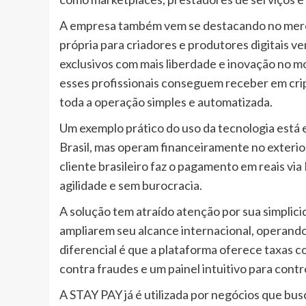
A empresa também vem se destacando no merc
própria para criadores e produtores digitais 
exclusivos com mais liberdade e inovação no 
esses profissionais conseguem receber em cri
toda a operação simples e automatizada.
Um exemplo prático do uso da tecnologia está
Brasil, mas operam financeiramente no exterio
cliente brasileiro faz o pagamento em reais v
agilidade e sem burocracia.
A solução tem atraído atenção por sua simplic
ampliarem seu alcance internacional, operando
diferencial é que a plataforma oferece taxas c
contra fraudes e um painel intuitivo para con
A STAY PAY já é utilizada por negócios que bu