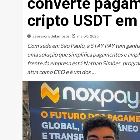
converte pagam
cripto USDT em
assessoriadefamosos
maio 8, 2025
Com sede em São Paulo, a STAY PAY tem ganhado
uma solução que simplifica pagamentos e amplia
frente da empresa está Nathan Simões, prog
atua como CEO e é um dos …