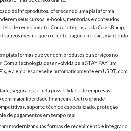
ado de infoprodutos, oferecendo uma plataforma
venderem seus cursos, e-books, mentorias e conteúdos
modelo de recebimento. Com a integração da CrossRamp,
ptoativos mesmo que o cliente pague em reais, mantendo
 em plataformas que vendem produtos ou serviços no
r. Com a tecnologia desenvolvida pela STAY PAY, um
ia Pix, e a empresa recebe automaticamente em USDT, com
idade, segurança e pela possibilidade de empresas
 com maior liberdade financeira. Outro grande
ompetitivas, suporte técnico especializado, proteção
trole de pagamentos em tempo real.
scam modernizar suas formas de recebimento e integrar o