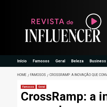
Skip
to
content
Início
Famosos
Geral
Beleza
Business
HOME
FAMOSOS
CROSSRAMP: A INOVAÇÃO QUE CONV
Famosos
Geral
CrossRamp: a i