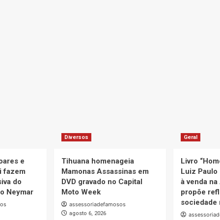
Diversos
Geral
oares e
Tihuana homenageia
Livro “Hom
i fazem
Mamonas Assassinas em
Luiz Paulo 
iva do
DVD gravado no Capital
à venda na
uto Neymar
Moto Week
propõe ref
sociedade 
sos
assessoriadefamosos
agosto 6, 2026
assessoria