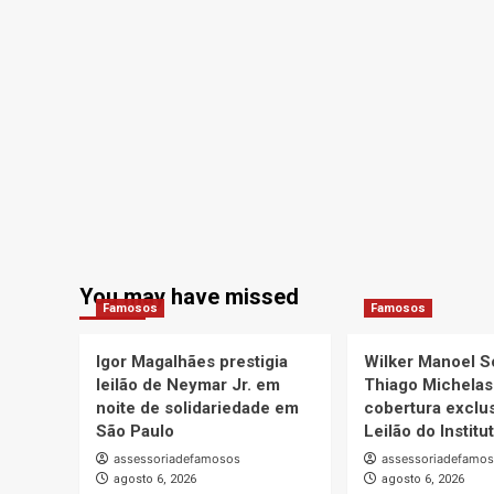
You may have missed
Famosos
Famosos
Igor Magalhães prestigia
Wilker Manoel S
leilão de Neymar Jr. em
Thiago Michelas
noite de solidariedade em
cobertura exclus
São Paulo
Leilão do Instit
assessoriadefamosos
assessoriadefamo
agosto 6, 2026
agosto 6, 2026