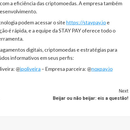
x com a eficiência das criptomoedas. A empresa também
desenvolvimento.
nologia podem acessar o site
https://staypay.io
e
ção é rápida, e a equipe da STAY PAY oferece todo o
erramenta.
agamentos digitais, criptomoedas e estratégias para
dos informativos em seus perfis:
iveira: @
jpoliveira
– Empresa parceira: @
noxpay.io
Next
a
Beijar ou não beijar: eis a questão!