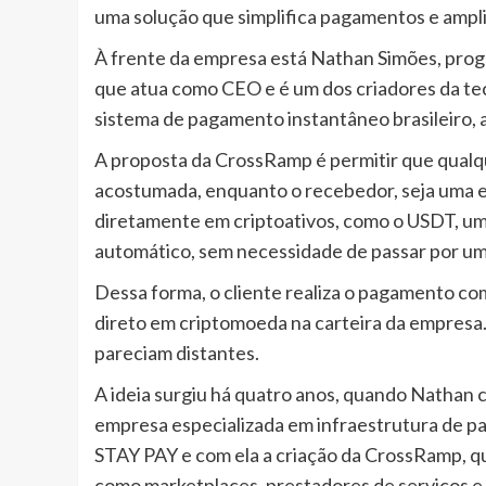
uma solução que simplifica pagamentos e amplia 
À frente da empresa está Nathan Simões, pr
que atua como CEO e é um dos criadores da te
sistema de pagamento instantâneo brasileiro, 
A proposta da CrossRamp é permitir que qualq
acostumada, enquanto o recebedor, seja uma em
diretamente em criptoativos, como o USDT, uma
automático, sem necessidade de passar por um
Dessa forma, o cliente realiza o pagamento com 
direto em criptomoeda na carteira da empresa.
pareciam distantes.
A ideia surgiu há quatro anos, quando Nathan 
empresa especializada em infraestrutura de pa
STAY PAY e com ela a criação da CrossRamp, q
como marketplaces, prestadores de serviços e 