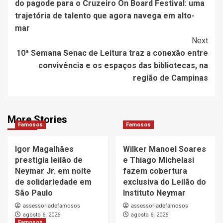
do pagode para o Cruzeiro On Board Festival: uma
trajetória de talento que agora navega em alto-
mar
Next
10ª Semana Senac de Leitura traz a conexão entre
convivência e os espaços das bibliotecas, na
região de Campinas
More Stories
Famosos
Famosos
Igor Magalhães
Wilker Manoel Soares
prestigia leilão de
e Thiago Michelasi
Neymar Jr. em noite
fazem cobertura
de solidariedade em
exclusiva do Leilão do
São Paulo
Instituto Neymar
assessoriadefamosos
assessoriadefamosos
agosto 6, 2026
agosto 6, 2026
Famosos