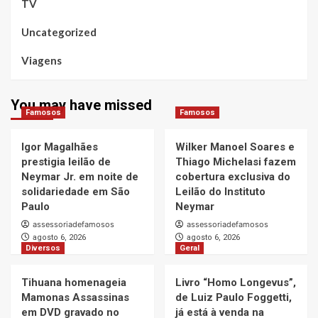
TV
Uncategorized
Viagens
You may have missed
Famosos
Famosos
Igor Magalhães
Wilker Manoel Soares e
prestigia leilão de
Thiago Michelasi fazem
Neymar Jr. em noite de
cobertura exclusiva do
solidariedade em São
Leilão do Instituto
Paulo
Neymar
assessoriadefamosos
assessoriadefamosos
agosto 6, 2026
agosto 6, 2026
Diversos
Geral
Tihuana homenageia
Livro “Homo Longevus”,
Mamonas Assassinas
de Luiz Paulo Foggetti,
em DVD gravado no
já está à venda na