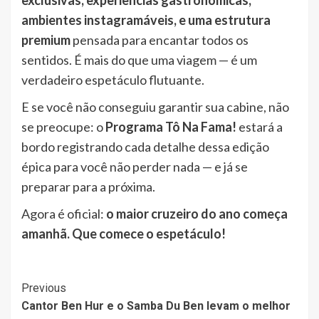
ambientes instagramáveis, e uma estrutura
premium
pensada para encantar todos os
sentidos. É mais do que uma viagem — é um
verdadeiro espetáculo flutuante.
E se você não conseguiu garantir sua cabine, não
se preocupe: o
Programa Tô Na Fama!
estará a
bordo registrando cada detalhe dessa edição
épica para você não perder nada — e já se
preparar para a próxima.
Agora é oficial:
o maior cruzeiro do ano começa
amanhã. Que comece o espetáculo!
Post
Previous
Cantor Ben Hur e o Samba Du Ben levam o melhor
Navigation