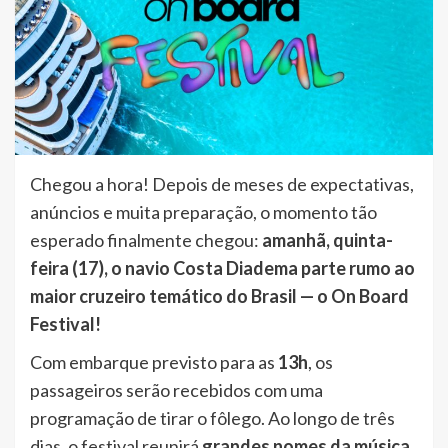
Chegou a hora! Depois de meses de expectativas,
anúncios e muita preparação, o momento tão
esperado finalmente chegou:
amanhã, quinta-
feira (17), o navio Costa Diadema parte rumo ao
maior cruzeiro temático do Brasil — o On Board
Festival!
Com embarque previsto para as
13h
, os
passageiros serão recebidos com uma
programação de tirar o fôlego. Ao longo de três
dias, o festival reunirá
grandes nomes da música