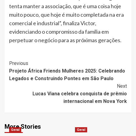
tenta manter a associação, que é uma coisa hoje
muito pouco, que hoje é muito completada na era
comercial e industrial”, finaliza Victor,
evidenciando o compromisso da família em
perpetuar o negócio para as próximas gerações.
Post
Previous
Projeto África Friends Mulheres 2025: Celebrando
Navigation
Legados e Construindo Pontes em São Paulo
Next
Lucas Viana celebra conquista de prêmio
internacional em Nova York
More Stories
Geral
Geral