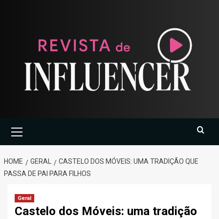
Skip
to
content
Primary
Menu
HOME
GERAL
CASTELO DOS MÓVEIS: UMA TRADIÇÃO QUE
PASSA DE PAI PARA FILHOS
Geral
Castelo dos Móveis: uma tradição