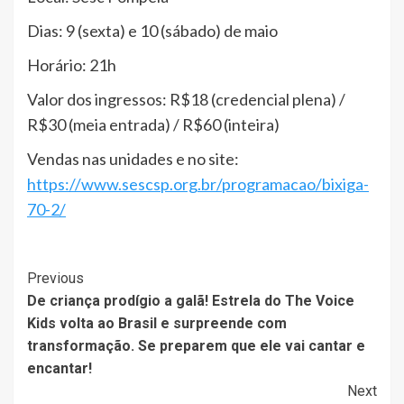
Dias: 9 (sexta) e 10 (sábado) de maio
Horário: 21h
Valor dos ingressos: R$18 (credencial plena) /
R$30 (meia entrada) / R$60 (inteira)
Vendas nas unidades e no site:
https://www.sescsp.org.br/programacao/bixiga-
70-2/
Post
Previous
De criança prodígio a galã! Estrela do The Voice
Navigation
Kids volta ao Brasil e surpreende com
transformação. Se preparem que ele vai cantar e
encantar!
Next