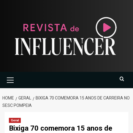
Skip
to
content
Primary
Menu
HOME
GERAL
BIXIGA 70 COMEMORA 15 ANOS DE CARREIRA NO
SESC POMPEIA
Geral
Bixiga 70 comemora 15 anos de