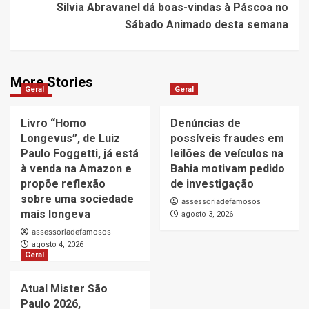
Silvia Abravanel dá boas-vindas à Páscoa no
Sábado Animado desta semana
More Stories
Geral
Geral
Livro “Homo
Denúncias de
Longevus”, de Luiz
possíveis fraudes em
Paulo Foggetti, já está
leilões de veículos na
à venda na Amazon e
Bahia motivam pedido
propõe reflexão
de investigação
sobre uma sociedade
assessoriadefamosos
mais longeva
agosto 3, 2026
assessoriadefamosos
agosto 4, 2026
Geral
Atual Mister São
Paulo 2026,