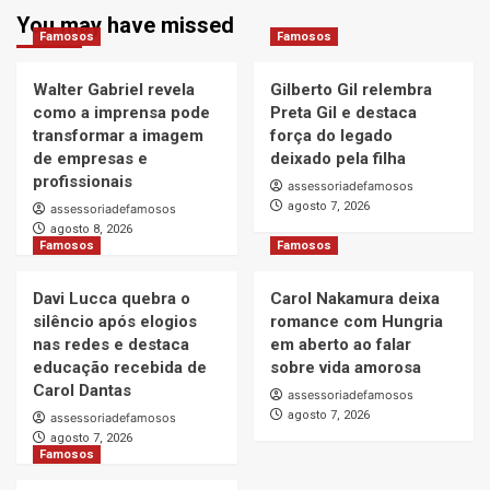
You may have missed
Famosos
Famosos
Walter Gabriel revela
Gilberto Gil relembra
como a imprensa pode
Preta Gil e destaca
transformar a imagem
força do legado
de empresas e
deixado pela filha
profissionais
assessoriadefamosos
agosto 7, 2026
assessoriadefamosos
agosto 8, 2026
Famosos
Famosos
Davi Lucca quebra o
Carol Nakamura deixa
silêncio após elogios
romance com Hungria
nas redes e destaca
em aberto ao falar
educação recebida de
sobre vida amorosa
Carol Dantas
assessoriadefamosos
agosto 7, 2026
assessoriadefamosos
agosto 7, 2026
Famosos