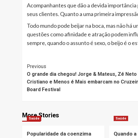
Acompanhantes que dão a devida importância pa
seus clientes. Quanto a uma primeira impress
Todo mundo pode beijar na boca, mas não há uma
questões como afinidade e atração podem influe
sempre, quando o assunto é sexo, o beijo é o es
Post
Previous
O grande dia chegou! Jorge & Mateus, Zé Neto
Navigation
Cristiano e Menos é Mais embarcam no Cruzei
Board Festival
More Stories
Saúde
Saúde
Popularidade da coenzima
Quando a 