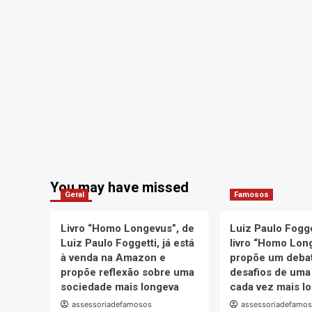
You may have missed
Geral
Famosos
Livro “Homo Longevus”, de
Luiz Paulo Fogge
Luiz Paulo Foggetti, já está
livro “Homo Lon
à venda na Amazon e
propõe um debat
propõe reflexão sobre uma
desafios de uma
sociedade mais longeva
cada vez mais l
assessoriadefamosos
assessoriadefamo