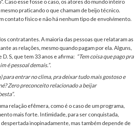
. Caso esse fosse o caso, os atores do mundo inteiro
 mesmo praticando o que chamam de beijo técnico.
m contato físico e não há nenhum tipo de envolvimento.
dos contratantes. A maioria das pessoas que relataram as
urante as relações, mesmo quando pagam por ela. Alguns,
e D. S, que tem 33 anos e afirma:
“Tem coisa que pago pra
mim é pessoal demais.”
.
) para entrar no clima, pra deixar tudo mais gostoso e
né? Zero preconceito relacionado a beijar
besta”
.
 uma relação efêmera, como é o caso de um programa,
ento mais forte. Intimidade, para ser conquistada,
er despertada inopinadamente, mas também depende de