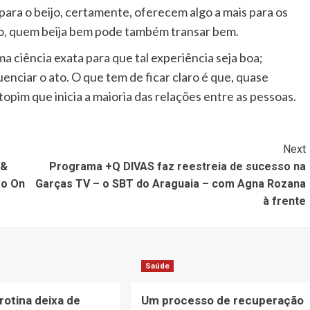
ra o beijo, certamente, oferecem algo a mais para os
ão, quem beija bem pode também transar bem.
 ciência exata para que tal experiência seja boa;
nciar o ato. O que tem de ficar claro é que, quase
topim que inicia a maioria das relações entre as pessoas.
Next
 &
Programa +Q DIVAS faz reestreia de sucesso na
ro On
Garças TV – o SBT do Araguaia – com Agna Rozana
à frente
Saúde
rotina deixa de
Um processo de recuperação