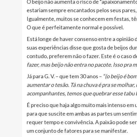
O beijo não aumenta o risco de “apaixonamento”
estariam sempre encantados pelos seus pares,
Igualmente, muitos se conhecem em festas, tê
O que é perfeitamente normal e possível.
Está longe de haver consenso entre a opinião 
suas experiências disse que gosta de beijos d
contudo, preferem não o fazer. Este é o caso d
fazer, mas beijo não entra no pacote. Isso pra 
Já para G. V. – que tem 30 anos –
“(o beijo é bom
aumentar o tesão. Tá na chuva é pra se molhar, 
acompanhantes, temos que quebrar esse tabu 
É preciso que haja algo muito mais intenso em
para que suscite em ambas as partes um sentim
requer tempo e convivência. A paixão pode s
um conjunto de fatores para se manifestar.