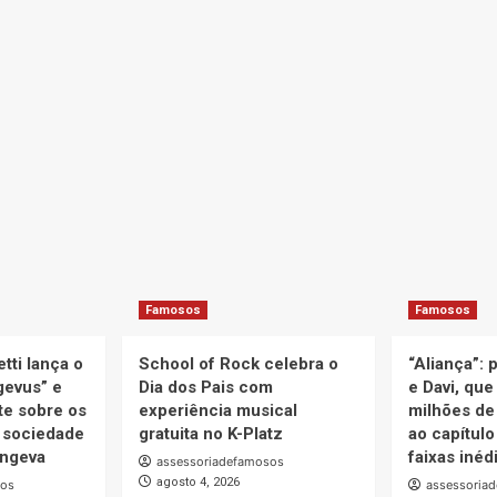
Famosos
Famosos
tti lança o
School of Rock celebra o
“Aliança”: 
gevus” e
Dia dos Pais com
e Davi, que
e sobre os
experiência musical
milhões de
 sociedade
gratuita no K-Platz
ao capítulo
ongeva
faixas inéd
assessoriadefamosos
agosto 4, 2026
sos
assessoria