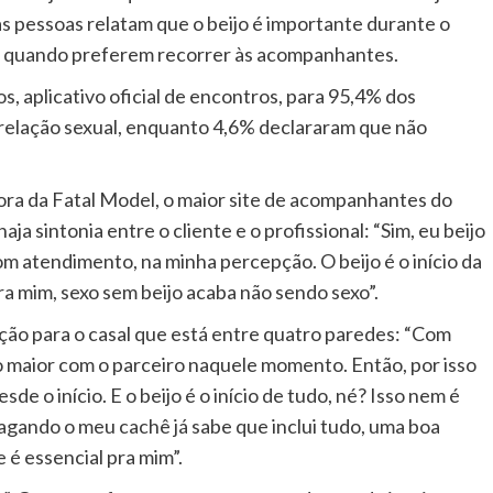
 pessoas relatam que o beijo é importante durante o
mo quando preferem recorrer às acompanhantes.
, aplicativo oficial de encontros, para 95,4% dos
a relação sexual, enquanto 4,6% declararam que não
ra da Fatal Model, o maior site de acompanhantes do
aja sintonia entre o cliente e o profissional: “Sim, eu beijo
m atendimento, na minha percepção. O beijo é o início da
ra mim, sexo sem beijo acaba não sendo sexo”.
vação para o casal que está entre quatro paredes: “Com
ulo maior com o parceiro naquele momento. Então, por isso
de o início. E o beijo é o início de tudo, né? Isso nem é
agando o meu cachê já sabe que inclui tudo, uma boa
e é essencial pra mim”.