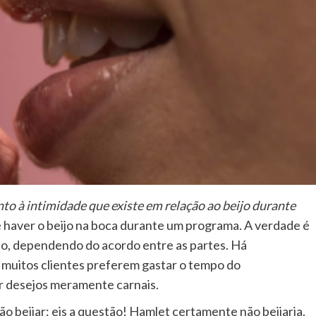
o à intimidade que existe em relação ao beijo durante
 haver o beijo na boca durante um programa. A verdade é
do, dependendo do acordo entre as partes. Há
muitos clientes preferem gastar o tempo do
r desejos meramente carnais.
ão beijar: eis a questão! Hamlet certamente não beijaria.