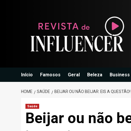
Skip
to
content
Início
Famosos
Geral
Beleza
Business
HOME
SAÚDE
BEIJAR OU NÃO BEIJAR: EIS A QUESTÃO!
Saúde
Beijar ou não be