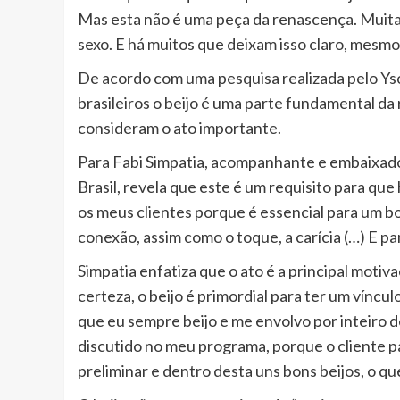
Mas esta não é uma peça da renascença. Muitas
sexo. E há muitos que deixam isso claro, mes
De acordo com uma pesquisa realizada pelo Ysos
brasileiros o beijo é uma parte fundamental d
consideram o ato importante.
Para Fabi Simpatia, acompanhante e embaixado
Brasil, revela que este é um requisito para que h
os meus clientes porque é essencial para um bo
conexão, assim como o toque, a carícia (…) E pa
Simpatia enfatiza que o ato é a principal moti
certeza, o beijo é primordial para ter um vínc
que eu sempre beijo e me envolvo por inteiro des
discutido no meu programa, porque o cliente p
preliminar e dentro desta uns bons beijos, o qu